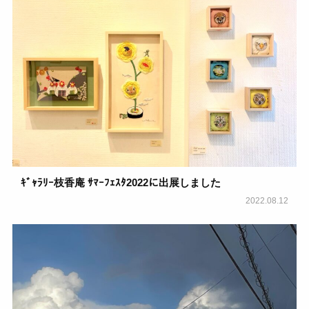
ｷﾞｬﾗﾘｰ枝香庵 ｻﾏｰﾌｪｽﾀ2022に出展しました
2022.08.12