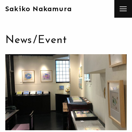
Sakiko Nakamura
News
/
Event