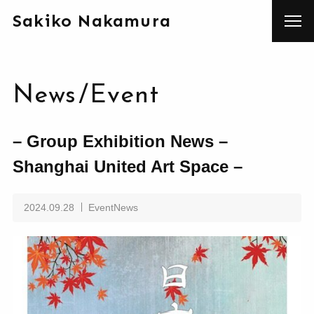
Sakiko Nakamura
News
/
Event
– Group Exhibition News –
Shanghai United Art Space –
2024.09.28
EventNews