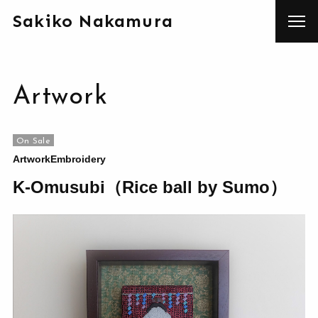
Sakiko Nakamura
Artwork
On Sale
Artwork
Embroidery
K-Omusubi（Rice ball by Sumo）