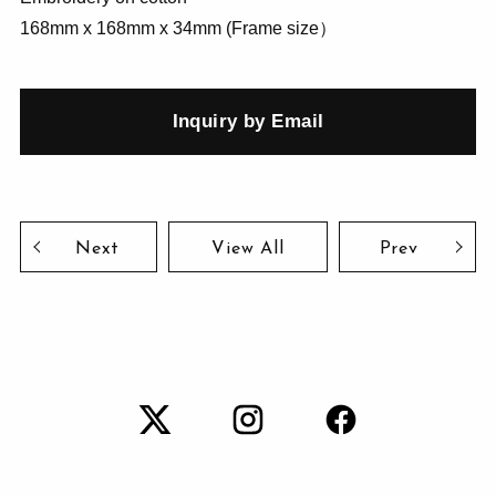
168mm x 168mm x 34mm (Frame size）
Inquiry by Email
Next
View All
Prev